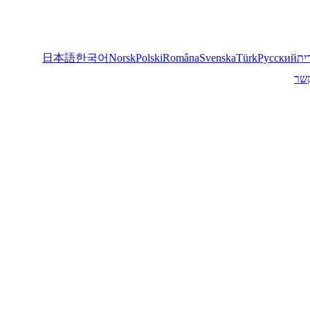
ית
Русский
Türk
Svenska
Româna
Polski
Norsk
한국어
日本語
קשר