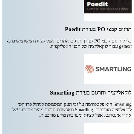
תרגום קבצי PO בעזרת Poedit
כלי לתרגום קבצי PO לצורך תרגום אתרים ואפליקציות המשתמשים ב-
gettext עבור לוקאליזציה של תכני האפליקציה.
לוקאליזציה ותרגום בעזרת Smartling
Smartling היא פלטפורמה על גבי הענן המשמשת לניהול פרויקטי
לוקאליזציה מורכבים. Smartling מאפשרת תרגום מהיר ומקצועי של
אתרי אינטרנט, אפליקציות ומערכות מידע מורכבות.