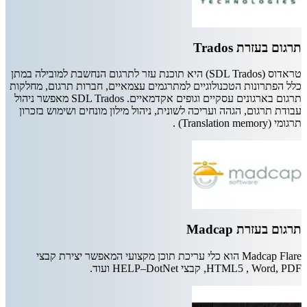
תרגום בעזרת Trados
טראדוס (SDL Trados) היא תוכנת עזר לתרגום הנחשבת למובילה במתן
כלל הפתרונות הטכנולוגיים למתרגמים עצמאיים, חברות תרגום, מחלקות
תרגום בארגונים עסקיים וגופים אקדמאיים. SDL Trados מאפשר ניהול
עבודת תרגום, הגהה ועריכה לשונית, ניהול מילון מונחים ושימוש בזכרון
תרגומי (Translation memory) .
תרגום בעזרת Madcap
Madcap Flare הוא כלי עריכת תוכן מקצועי המאפשר יצירת קבצי
HTML5 , Word, PDF, קבצי HELP–DotNet ועוד.