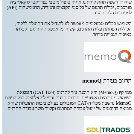
שירותי השפה תחת קורת גג אחת: טיפול מיטבי בפרויקטי לוקאליזציה
מורכבים, יכולת תרגום של כל סוגי הקבצים והמדיה, התממשקות (API)
למערכות הלקוח ועוד.
השימוש בכלים טכנולוגיים מאפשר לנו להגדיל את התועלת ללקוח,
הכוללת הפחתת עלות התרגום, קיצור זמן אספקת התרגום וקבלתו
באיכות הגבוהה ביותר.
תרגום בעזרת memoQ
ממו קיו (MemoQ) היא תוכנת עזר לתרגום (CAT Tool) הנמצאת
בשימוש מתרגמים מקצועיים, חברות תרגום וגופי לוקאליזציה בכל העולם.
MemoQ נחשבת מכלי ה-CAT המובילים בעולם בזכות התועלות שהיא
מביאה בהיבטים של ייעול עבודת המתרגם וקיצור משך עבודת התרגום.