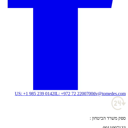
US: +1 985 239 0142
IL: +972 72 2200700
tlv@tomedes.com
ספק משרד הביטחון :
0011007133