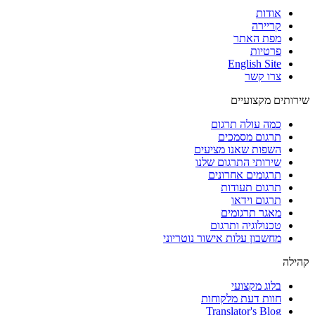
אודות
קריירה
מפת האתר
פרטיות
English Site
צרו קשר
שירותים מקצועיים
כמה עולה תרגום
תרגום מסמכים
השפות שאנו מציעים
שירותי התרגום שלנו
תרגומים אחרונים
תרגום תעודות
תרגום וידאו
מאגר תרגומים
טכנולוגיה ותרגום
מחשבון עלות אישור נוטריוני
קהילה
בלוג מקצועי
חוות דעת מלקוחות
Translator's Blog